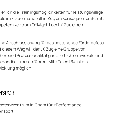
lich die Trainingsmöglichkeiten für leistungswillige
ls im Frauenhandball in Zug ein konsequenter Schritt
ompetenzzentrum OYM geht der LK Zug einen
eine Anschlusslösung für das bestehende Fördergefäss
 diesem Weg will der LK Zug eine Gruppe von
hen und Professionalität ganzheitlich entwickeln und
Handballs heranführen. Mit «Talent 3» ist ein
wicklung möglich.
ENSPORT
Kompetenzzentrum in Cham für «Performance
ensport.