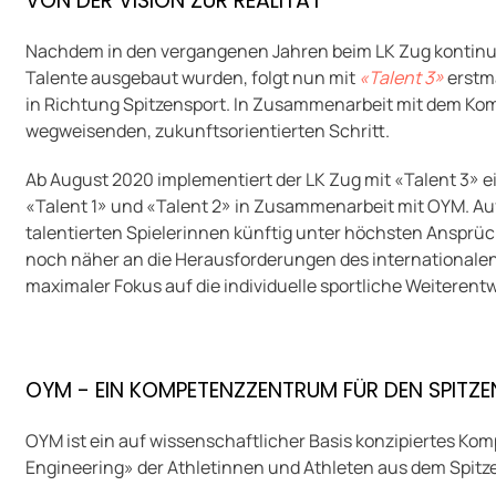
VON DER VISION ZUR REALITÄT
Nachdem in den vergangenen Jahren beim LK Zug kontinuier
Talente ausgebaut wurden, folgt nun mit
«Talent 3»
erstma
in Richtung Spitzensport. In Zusammenarbeit mit dem K
wegweisenden, zukunftsorientierten Schritt.
Ab August 2020 implementiert der LK Zug mit «Talent 3» 
«Talent 1» und «Talent 2» in Zusammenarbeit mit OYM. Auf
talentierten Spielerinnen künftig unter höchsten Ansprüc
noch näher an die Herausforderungen des internationalen 
maximaler Fokus auf die individuelle sportliche Weiterent
OYM - EIN KOMPETENZZENTRUM FÜR DEN SPITZ
OYM ist ein auf wissenschaftlicher Basis konzipiertes 
Engineering» der Athletinnen und Athleten aus dem Spitz