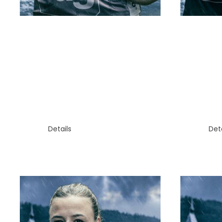
TOR
RÜCK
STEPHANIE KNÖRR
MIA
Details
Deta