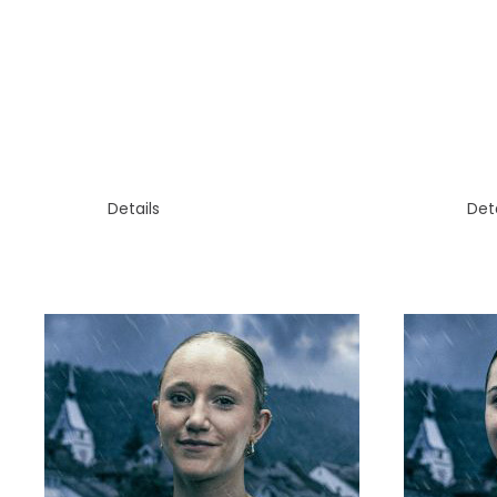
RÜCKRAUM
RÜCK
JANA FLÜCKIGER
YAR
Details
Deta