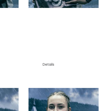
TOR
N
JENNIFER ABT
Details