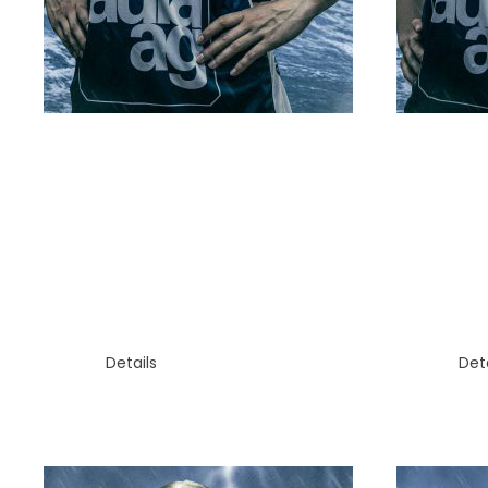
KREIS
FLÜGEL
LYN
SABRINA RÜEGG
SC
Details
Deta