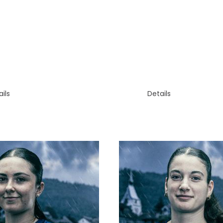
FLÜGEL
RAUM
SVENJA
A BRUNETT
STEINMANN
ils
Details