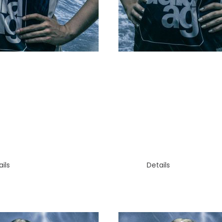
FLÜGEL
N
TONJA
HÜRMANN
BACHMANN
ils
Details