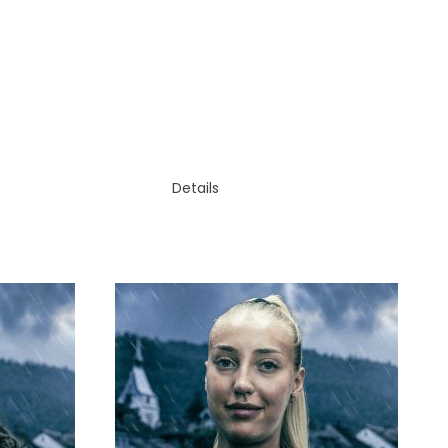
RÜCKRAUM
KATHERINE
KESSELRING
Details