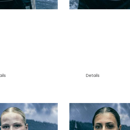
RAUM
RÜCKRAUM
 HUBLER
JESSICA ACKLI
ils
Details