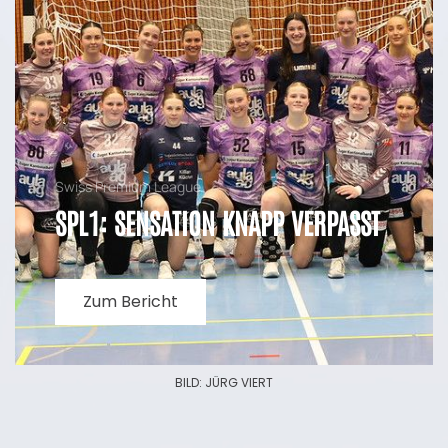
Swiss Premium League
SPL1: SENSATION KNAPP VERPASST
Zum Bericht
BILD: JÜRG VIERT