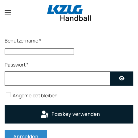
Zum Hauptinhalt springen
Benutzername
*
Passwort
*
Passwo
Angemeldet bleiben
Passkey verwenden
Anmelden